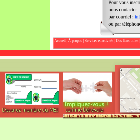
Pour vous inscrir
nous contacter
par courriel :
in
ou
par téléphon
Accueil
|
À propos
|
Services et activités
|
Des liens utiles